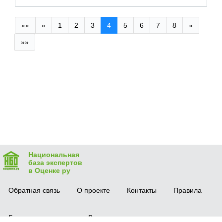
««
«
1
2
3
4
5
6
7
8
»
»»
Национальная
база экспертов
в Оценке ру
Обратная связь
О проекте
Контакты
Правила
Безопасная сделка
Вопрос-ответ