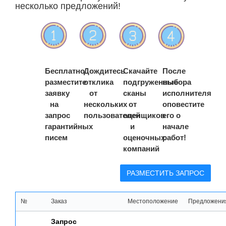
несколько предложений!
Бесплатно
Дождитесь
Скачайте
После
разместите
отклика
подгруженные
выбора
заявку
от
сканы
исполнителя
на
нескольких
от
оповестите
запрос
пользователей
оценщиков
его о
гарантийных
и
начале
писем
оценочных
работ!
компаний
РАЗМЕСТИТЬ ЗАПРОС
№
Заказ
Местоположение
Предложения
Запрос