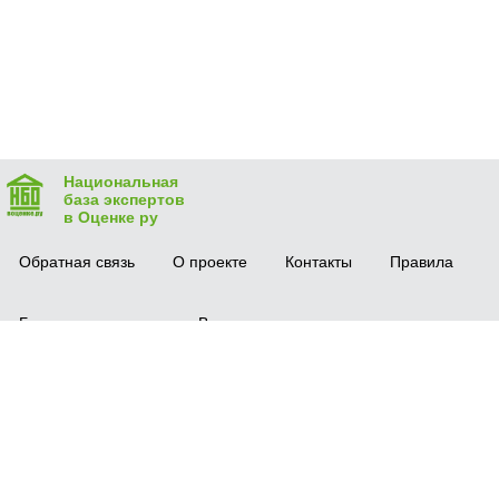
Национальная
база экспертов
в Оценке ру
Обратная связь
О проекте
Контакты
Правила
Безопасная сделка
Вопрос-ответ
Мобильное приложение
© 2016 vocenke.ru