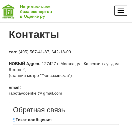
Национальная
Toggl
база экспертов
в Оценке ру
naviga
Контакты
тел:
(495) 567-41-87, 642-13-00
НОВЫЙ Адрес:
127427 г. Москва, ул. Кашенкин луг дом
8 корп.2,
(станция метро "Фонвизинская")
email:
rabotavocenke @ gmail.com
Обратная связь
*
Текст сообщения