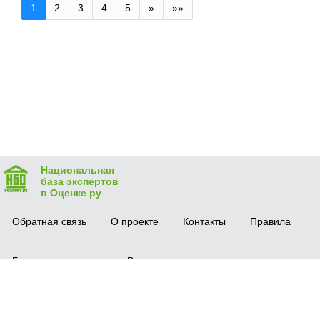
1
2
3
4
5
»
»»
Национальная
база экспертов
в Оценке ру
Обратная связь
О проекте
Контакты
Правила
Безопасная сделка
Вопрос-ответ
Мобильное приложение