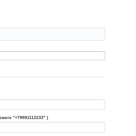
мате "+79991112233" )