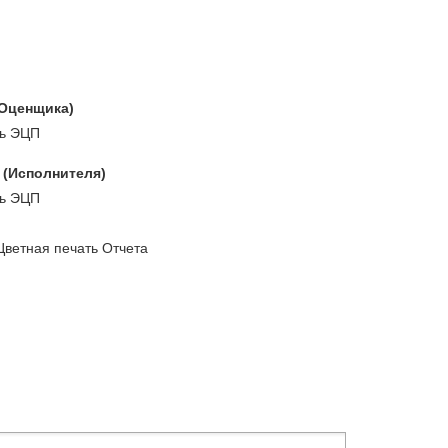
(Оценщика)
ь ЭЦП
 (Исполнителя)
ь ЭЦП
Цветная печать Отчета