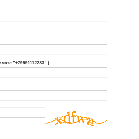
мате "+79991112233" )