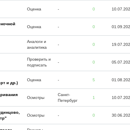
Оценка
-
0
10.07.20
еночной
Оценка
-
0
01.09.20
Аналоги и
-
0
19.07.20
аналитика
Проверить и
-
0
05.07.20
подписать
Оценка
-
5
01.08.20
рт и др.)
аривания
Санкт-
Осмотры
1
10.07.20
Петербург
Одинцово,
Осмотры
-
0
30.06.20
отр"