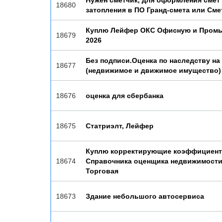
Нужен сметчик, для оформления смет
18680
затопления в ПО Гранд-смета или Сме
Куплю Лейфер ОКС Офисную и Пром
18679
2026
Без подписи.Оценка по наследству на
18677
(недвижимое и движимое имущество)
18676
оценка для сбербанка
18675
Статриэлт, Лейфер
Куплю корректирующие коэффициен
18674
Справочника оценщика недвижимости
Торговая
18673
Здание небольшого автосервиса