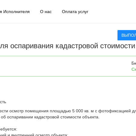
я Исполнителя
О нас
Оплата услуг
ВЫПО
ля оспаривания кадастровой стоимости
Б
С
сть
ести осмотр помещения площадью 5 000 кв. м с фотофиксацией д
а об оспаривании кадастровой стоимости объекта.
ребуется:
ний и внутренний осмотр объекта;