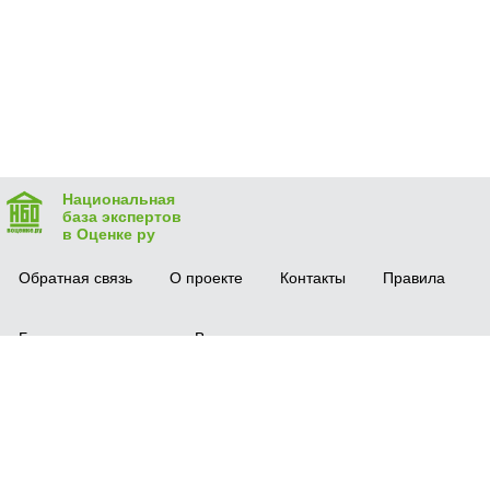
Национальная
база экспертов
в Оценке ру
Обратная связь
О проекте
Контакты
Правила
Безопасная сделка
Вопрос-ответ
Мобильное приложение
© 2016 vocenke.ru