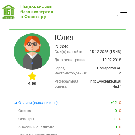
Национальная
Toggl
база экспертов
в Оценке ру
naviga
Юлия
ID: 2040
Был(а) на сайте:
15.12.2025 (15:46)
Дата регистрации:
19.07.2018
Город
Самарская об
местонахождения:
л
Реферальная
http://vocenke.ru/ai
4.96
ссылка:
4jpf7
Отзывы (исполнитель):
+12
-0
Оценка:
+0
-0
Осмотры:
+11
-0
Аналоги и аналитика:
+0
-0