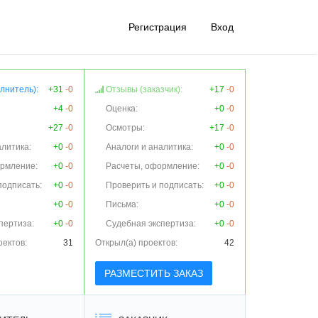
Регистрация
Вход
лнитель):
+31
-0
Отзывы (заказчик):
+17
-0
+4
-0
Оценка:
+0
-0
+27
-0
Осмотры:
+17
-0
алитика:
+0
-0
Аналоги и аналитика:
+0
-0
ормление:
+0
-0
Расчеты, оформление:
+0
-0
подписать:
+0
-0
Проверить и подписать:
+0
-0
+0
-0
Письма:
+0
-0
пертиза:
+0
-0
Судебная экспертиза:
+0
-0
оектов:
31
Открыл(а) проектов:
42
РАЗМЕСТИТЬ ЗАКАЗ