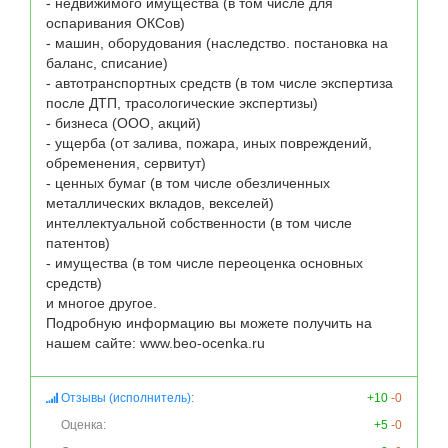
- недвижимого имущества (в том числе для 
оспаривания ОКСов)

- машин, оборудования (наследство. постановка на 
баланс, списание) 

- автотранспортных средств (в том числе экспертиза 
после ДТП, трасологические экспертизы)

- бизнеса (ООО, акций)

- ущерба (от залива, пожара, иных повреждений,  
обременения, сервитут)

- ценных бумаг (в том числе обезличенных 
металлических вкладов, векселей)

интеллектуальной собственности (в том числе 
патентов)

- имущества (в том числе переоценка основных 
средств)

и многое другое.

Подробную информацию вы можете получить на 
нашем сайте: www.beo-ocenka.ru
Отзывы (исполнитель):
+10
-0
Оценка:
+5
-0