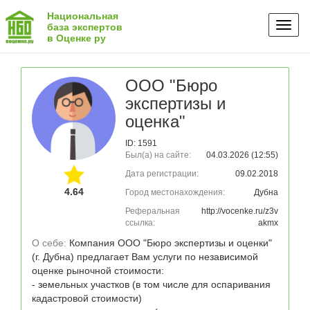
Национальная
Toggl
база экспертов
в Оценке ру
naviga
ООО "Бюро
экспертизы и
оценка"
ID: 1591
Был(а) на сайте:
04.03.2026 (12:55)
Дата регистрации:
09.02.2018
4.64
Город местонахождения:
Дубна
Реферальная
http://vocenke.ru/z3v
ссылка:
akmx
О себе: 
Компания ООО "Бюро экспертизы и оценки" 
(г. Дубна) предлагает Вам услуги по независимой 
оценке рыночной стоимости:

- земельных участков (в том числе для оспаривания 
кадастровой стоимости)
