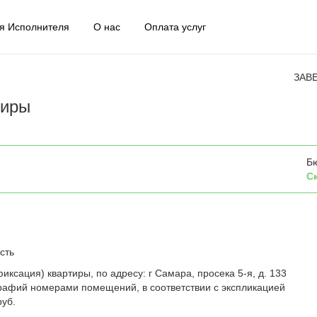
я Исполнителя
О нас
Оплата услуг
ЗАВ
тиры
Б
С
сть
иксация) квартиры, по адресу: г Самара, просека 5-я, д. 133
рафий номерами помещений, в соответствии с экспликацией
руб.