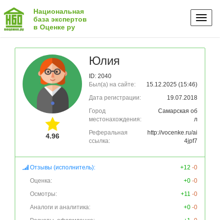
Национальная
Toggl
база экспертов
в Оценке ру
naviga
Юлия
ID: 2040
Был(а) на сайте:
15.12.2025 (15:46)
Дата регистрации:
19.07.2018
Город
Самарская об
местонахождения:
л
Реферальная
http://vocenke.ru/ai
4.96
ссылка:
4jpf7
Отзывы (исполнитель):
+12
-0
Оценка:
+0
-0
Осмотры:
+11
-0
Аналоги и аналитика:
+0
-0