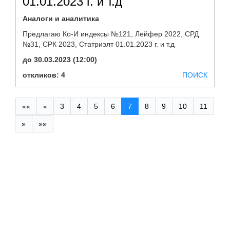
01.01.2023 г. и т.д
Аналоги и аналитика
Предлагаю Ко-И индексы №121, Лейфер 2022, СРД
№31, СРК 2023, Статриэлт 01.01.2023 г. и т.д
до 30.03.2023 (12:00)
откликов: 4
ПОИСК
««
«
3
4
5
6
7
8
9
10
11
»
»»