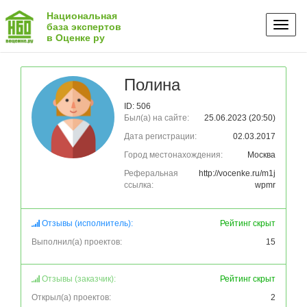
Национальная
Toggl
база экспертов
в Оценке ру
naviga
Полина
ID: 506
Был(а) на сайте:
25.06.2023 (20:50)
Дата регистрации:
02.03.2017
Город местонахождения:
Москва
Реферальная
http://vocenke.ru/m1j
ссылка:
wpmr
Отзывы (исполнитель):
Рейтинг скрыт
Выполнил(а) проектов:
15
Отзывы (заказчик):
Рейтинг скрыт
Открыл(а) проектов:
2