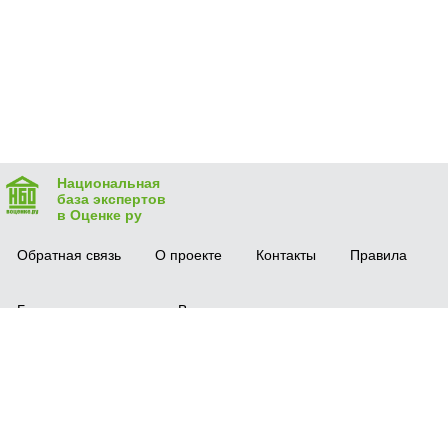
Национальная
база экспертов
в Оценке ру
Обратная связь
О проекте
Контакты
Правила
Безопасная сделка
Вопрос-ответ
Мобильное приложение
© 2016 vocenke.ru