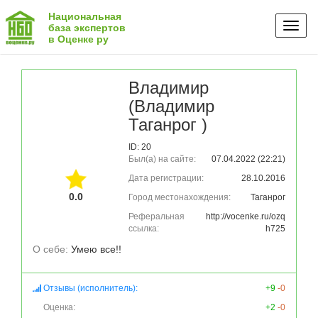
Национальная
Toggl
база экспертов
в Оценке ру
naviga
Владимир
(Владимир
Таганрог )
ID: 20
Был(а) на сайте:
07.04.2022 (22:21)
Дата регистрации:
28.10.2016
0.0
Город местонахождения:
Таганрог
Реферальная
http://vocenke.ru/ozq
ссылка:
h725
О себе: 
Умею все!!
Отзывы (исполнитель):
+9
-0
Оценка:
+2
-0