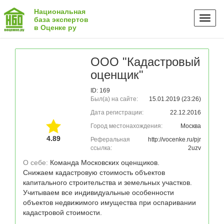
Национальная
Toggl
база экспертов
в Оценке ру
naviga
ООО "Кадастровый
оценщик"
ID: 169
Был(а) на сайте:
15.01.2019 (23:26)
Дата регистрации:
22.12.2016
Город местонахождения:
Москва
4.89
Реферальная
http://vocenke.ru/pjr
ссылка:
2uzv
О себе: 
Команда Московских оценщиков. 

Снижаем кадастровую стоимость объектов 
капитального строительства и земельных участков.

Учитываем все индивидуальные особенности 
объектов недвижимого имущества при оспаривании 
кадастровой стоимости.