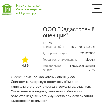
Национальная
Toggl
база экспертов
в Оценке ру
naviga
ООО "Кадастровый
оценщик"
ID: 169
Был(а) на сайте:
15.01.2019 (23:26)
Дата регистрации:
22.12.2016
Город местонахождения:
Москва
4.89
Реферальная
http://vocenke.ru/pjr
ссылка:
2uzv
О себе: 
Команда Московских оценщиков. 

Снижаем кадастровую стоимость объектов 
капитального строительства и земельных участков.

Учитываем все индивидуальные особенности 
объектов недвижимого имущества при оспаривании 
кадастровой стоимости.