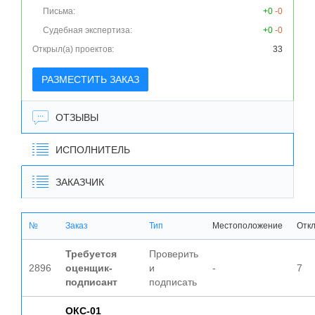
Письма:
+0
-0
Судебная экспертиза:
+0
-0
Открыл(а) проектов:
33
РАЗМЕСТИТЬ ЗАКАЗ
ОТЗЫВЫ
ИСПОЛНИТЕЛЬ
ЗАКАЗЧИК
№
Заказ
Тип
Местоположение
Отк
Требуется
Проверить
2896
оценщик-
и
-
7
подписант
подписать
ОКС-01