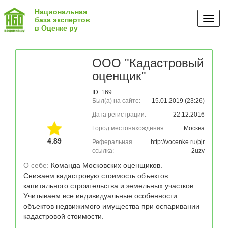
Национальная
Toggl
база экспертов
в Оценке ру
naviga
ООО "Кадастровый
оценщик"
ID: 169
Был(а) на сайте:
15.01.2019 (23:26)
Дата регистрации:
22.12.2016
Город местонахождения:
Москва
4.89
Реферальная
http://vocenke.ru/pjr
ссылка:
2uzv
О себе: 
Команда Московских оценщиков. 

Снижаем кадастровую стоимость объектов 
капитального строительства и земельных участков.

Учитываем все индивидуальные особенности 
объектов недвижимого имущества при оспаривании 
кадастровой стоимости.