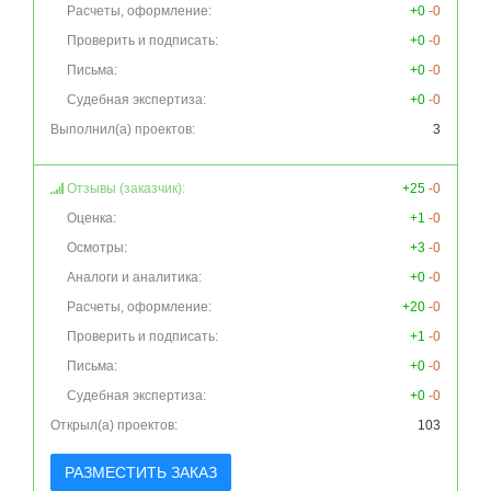
Расчеты, оформление:
+0
-0
Проверить и подписать:
+0
-0
Письма:
+0
-0
Судебная экспертиза:
+0
-0
Выполнил(а) проектов:
3
Отзывы (заказчик):
+25
-0
Оценка:
+1
-0
Осмотры:
+3
-0
Аналоги и аналитика:
+0
-0
Расчеты, оформление:
+20
-0
Проверить и подписать:
+1
-0
Письма:
+0
-0
Судебная экспертиза:
+0
-0
Открыл(а) проектов:
103
РАЗМЕСТИТЬ ЗАКАЗ