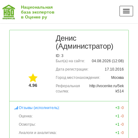
Национальная
Toggl
база экспертов
в Оценке ру
naviga
Денис
(Администратор)
ID: 3
Был(а) на сайте:
04.08.2026 (12:08)
Дата регистрации:
17.10.2016
Город местонахождения:
Москва
4.96
Реферальная
http://vocenke.ru/5ek
ссылка:
k514
Отзывы (исполнитель):
+3
-0
Оценка:
+1
-0
Осмотры:
+1
-0
Аналоги и аналитика:
+1
-0