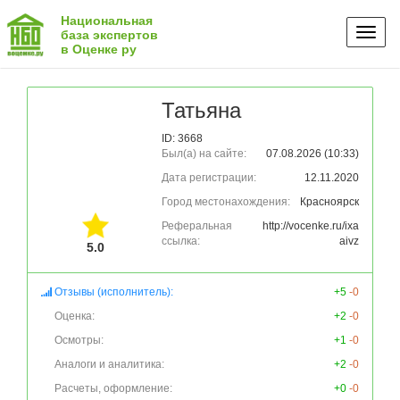
Национальная
Toggl
база экспертов
в Оценке ру
naviga
Татьяна
ID: 3668
Был(а) на сайте:
07.08.2026 (10:33)
Дата регистрации:
12.11.2020
Город местонахождения:
Красноярск
Реферальная
http://vocenke.ru/ixa
ссылка:
aivz
5.0
Отзывы (исполнитель):
+5
-0
Оценка:
+2
-0
Осмотры:
+1
-0
Аналоги и аналитика:
+2
-0
Расчеты, оформление:
+0
-0