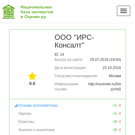
Национальная
Toggl
база экспертов
в Оценке ру
naviga
ООО "ИРС-
Консалт"
ID: 14
Был(а) на сайте:
29.07.2018 (19:04)
Дата регистрации:
25.10.2016
Город местонахождения:
Москва
0.0
Реферальная
http://vocenke.ru/0m
ссылка:
pz4q5
Отзывы (исполнитель):
+1
-0
Оценка:
+1
-0
Осмотры:
+0
-0
Аналоги и аналитика:
+0
-0