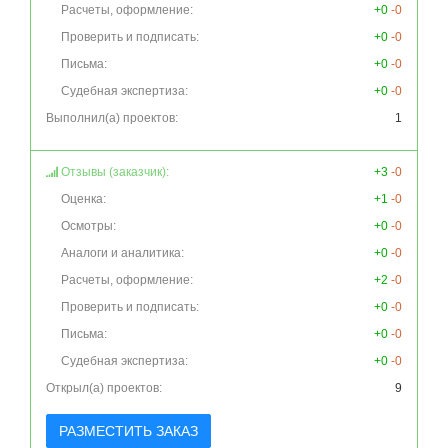
Расчеты, оформление:
+0
-0
Проверить и подписать:
+0
-0
Письма:
+0
-0
Судебная экспертиза:
+0
-0
Выполнил(а) проектов:
1
Отзывы (заказчик):
+3
-0
Оценка:
+1
-0
Осмотры:
+0
-0
Аналоги и аналитика:
+0
-0
Расчеты, оформление:
+2
-0
Проверить и подписать:
+0
-0
Письма:
+0
-0
Судебная экспертиза:
+0
-0
Открыл(а) проектов:
9
РАЗМЕСТИТЬ ЗАКАЗ