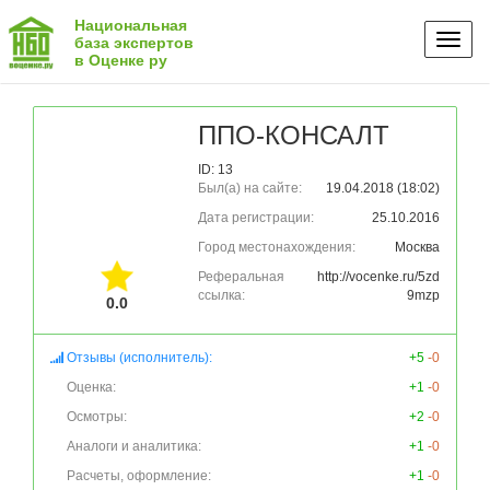
Национальная
Toggl
база экспертов
в Оценке ру
naviga
ППО-КОНСАЛТ
ID: 13
Был(а) на сайте:
19.04.2018 (18:02)
Дата регистрации:
25.10.2016
Город местонахождения:
Москва
Реферальная
http://vocenke.ru/5zd
ссылка:
9mzp
0.0
Отзывы (исполнитель):
+5
-0
Оценка:
+1
-0
Осмотры:
+2
-0
Аналоги и аналитика:
+1
-0
Расчеты, оформление:
+1
-0