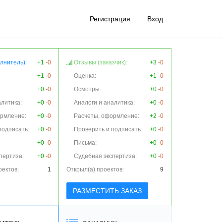
Регистрация
Вход
лнитель):
+1
-0
Отзывы (заказчик):
+3
-0
+1
-0
Оценка:
+1
-0
+0
-0
Осмотры:
+0
-0
алитика:
+0
-0
Аналоги и аналитика:
+0
-0
ормление:
+0
-0
Расчеты, оформление:
+2
-0
подписать:
+0
-0
Проверить и подписать:
+0
-0
+0
-0
Письма:
+0
-0
пертиза:
+0
-0
Судебная экспертиза:
+0
-0
оектов:
1
Открыл(а) проектов:
9
РАЗМЕСТИТЬ ЗАКАЗ