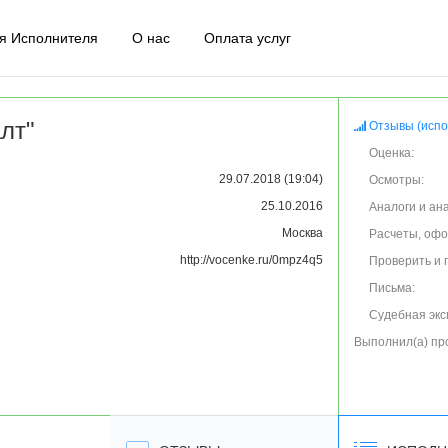
я Исполнителя
О нас
Оплата услуг
лт"
Отзывы (испо
Оценка:
29.07.2018 (19:04)
Осмотры:
25.10.2016
Аналоги и ан
Москва
Расчеты, оф
http://vocenke.ru/0mpz4q5
Проверить и 
Письма:
Судебная экс
Выполнил(а) пр