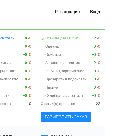
Регистрация
Вход
лнитель):
+0
-0
Отзывы (заказчик):
+2
-0
+0
-0
Оценка:
+0
-0
+0
-0
Осмотры:
+0
-0
алитика:
+0
-0
Аналоги и аналитика:
+2
-0
ормление:
+0
-0
Расчеты, оформление:
+0
-0
подписать:
+0
-0
Проверить и подписать:
+0
-0
+0
-0
Письма:
+0
-0
пертиза:
+0
-0
Судебная экспертиза:
+0
-0
оектов:
0
Открыл(а) проектов:
22
РАЗМЕСТИТЬ ЗАКАЗ