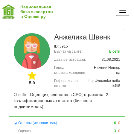
Национальная
Toggl
база экспертов
в Оценке ру
naviga
Анжелика Швенк
ID: 3915
Был(а) на сайте:
В сети
Дата регистрации:
31.08.2021
Город
Нижний Новгор
местонахождения:
од
Реферальная
http://vocenke.ru/9a
5.0
ссылка:
k4if8
О себе: 
Оценщик, членство в СРО, страховка, 2 
квалификационных аттестата (бизнес и 
недвижимость)
Отзывы (исполнитель):
+6
-0
Оценка:
+3
-0