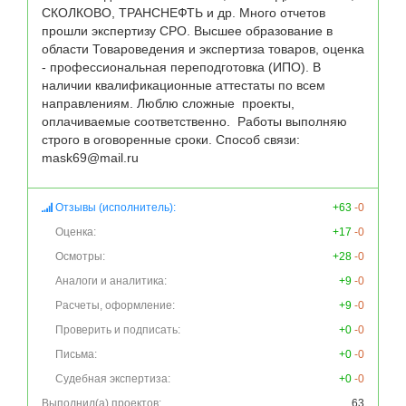
СКОЛКОВО, ТРАНСНЕФТЬ и др. Много отчетов 
прошли экспертизу СРО. Высшее образование в 
области Товароведения и экспертиза товаров, оценка 
- профессиональная переподготовка (ИПО). В 
наличии квалификационные аттестаты по всем 
направлениям. Люблю сложные  проекты, 
оплачиваемые соответственно.  Работы выполняю 
строго в оговоренные сроки. Способ связи: 
Отзывы (исполнитель):
+63
-0
Оценка:
+17
-0
Осмотры:
+28
-0
Аналоги и аналитика:
+9
-0
Расчеты, оформление:
+9
-0
Проверить и подписать:
+0
-0
Письма:
+0
-0
Судебная экспертиза:
+0
-0
Выполнил(а) проектов:
63