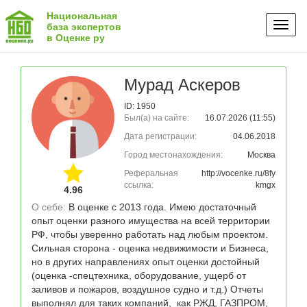
Национальная
Toggl
база экспертов
в Оценке ру
naviga
Мурад Аскеров
ID: 1950
Был(а) на сайте:
16.07.2026 (11:55)
Дата регистрации:
04.06.2018
Город местонахождения:
Москва
Реферальная
http://vocenke.ru/8fy
ссылка:
kmgx
4.96
О себе: 
В оценке с 2013 года. Имею достаточный 
опыт оценки разного имущества на всей территории 
РФ, чтобы уверенно работать над любым проектом. 
Сильная сторона - оценка недвижимости и Бизнеса, 
но в других направлениях опыт оценки достойный 
(оценка -спецтехника, оборудование, ущерб от 
заливов и пожаров, воздушное судно и т.д.) Отчеты 
выполнял для таких компаний,  как РЖД, ГАЗПРОМ, 