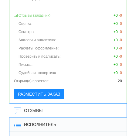
Отзывы (заказчик):
+0
-0
Оценка:
+0
-0
Осмотры:
+0
-0
Аналоги и аналитика:
+0
-0
Расчеты, оформление:
+0
-0
Проверить и подписать:
+0
-0
Письма:
+0
-0
Судебная экспертиза:
+0
-0
Открыл(а) проектов:
20
РАЗМЕСТИТЬ ЗАКАЗ
ОТЗЫВЫ
ИСПОЛНИТЕЛЬ