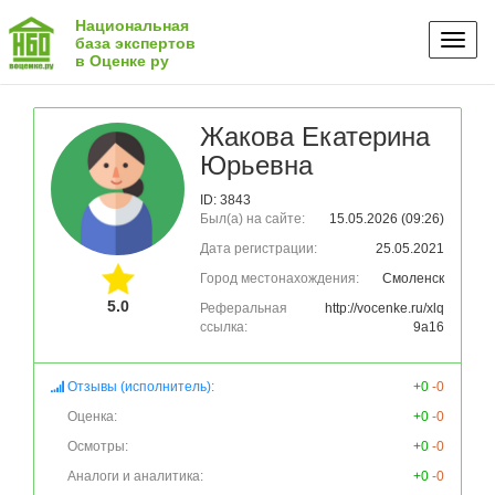
Национальная
Toggl
база экспертов
в Оценке ру
naviga
Жакова Екатерина
Юрьевна
ID: 3843
Был(а) на сайте:
15.05.2026 (09:26)
Дата регистрации:
25.05.2021
Город местонахождения:
Смоленск
5.0
Реферальная
http://vocenke.ru/xlq
ссылка:
9a16
Отзывы (исполнитель):
+0
-0
Оценка:
+0
-0
Осмотры:
+0
-0
Аналоги и аналитика:
+0
-0