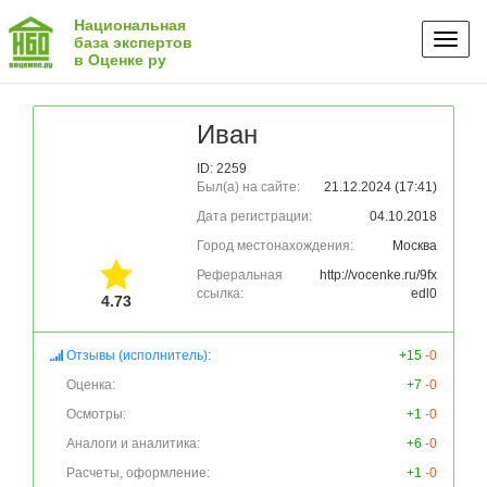
Национальная
Toggl
база экспертов
в Оценке ру
naviga
Иван
ID: 2259
Был(а) на сайте:
21.12.2024 (17:41)
Дата регистрации:
04.10.2018
Город местонахождения:
Москва
Реферальная
http://vocenke.ru/9fx
ссылка:
edl0
4.73
Отзывы (исполнитель):
+15
-0
Оценка:
+7
-0
Осмотры:
+1
-0
Аналоги и аналитика:
+6
-0
Расчеты, оформление:
+1
-0