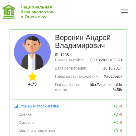
Национальная
Toggl
база экспертов
в Оценке ру
naviga
Воронин Андрей
Владимирович
ID: 1235
Был(а) на сайте:
03.10.2021 (03:07)
Дата регистрации:
10.10.2017
Город местонахождения:
Хабаровск
4.73
Реферальная
http://vocenke.ru/dn
ссылка:
845th
Отзывы (исполнитель):
+2
-0
Оценка:
+0
-0
Осмотры:
+2
-0
Аналоги и аналитика:
+0
-0