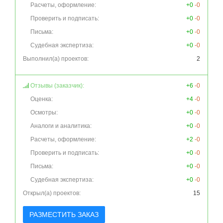
Расчеты, оформление:
+0
-0
Проверить и подписать:
+0
-0
Письма:
+0
-0
Судебная экспертиза:
+0
-0
Выполнил(а) проектов:
2
Отзывы (заказчик):
+6
-0
Оценка:
+4
-0
Осмотры:
+0
-0
Аналоги и аналитика:
+0
-0
Расчеты, оформление:
+2
-0
Проверить и подписать:
+0
-0
Письма:
+0
-0
Судебная экспертиза:
+0
-0
Открыл(а) проектов:
15
РАЗМЕСТИТЬ ЗАКАЗ