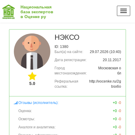
Национальная
Toggl
база экспертов
в Оценке ру
naviga
НЭКСО
ID: 1380
Был(а) на сайте:
29.07.2026 (10:40)
Дата регистрации:
20.11.2017
Город
Московская о
местонахождения:
бл
Реферальная
http://vocenke.ru/2g
5.0
ссылка:
bsx6o
Отзывы (исполнитель):
+0
-0
Оценка:
+0
-0
Осмотры:
+0
-0
Аналоги и аналитика:
+0
-0