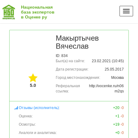
Национальная
Toggl
база экспертов
в Оценке ру
naviga
Макыртычев
Вячеслав
ID: 834
Был(а) на сайте:
23.02.2021 (10:45)
Дата регистрации:
25.05.2017
Город местонахождения:
Москва
5.0
Реферальная
http://vocenke.ru/n06
ссылка:
m2qs
Отзывы (исполнитель):
+20
-0
Оценка:
+1
-0
Осмотры:
+19
-0
Аналоги и аналитика:
+0
-0