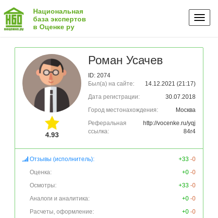
Национальная
Toggl
база экспертов
в Оценке ру
naviga
Роман Усачев
ID: 2074
Был(а) на сайте:
14.12.2021 (21:17)
Дата регистрации:
30.07.2018
Город местонахождения:
Москва
Реферальная
http://vocenke.ru/yqj
ссылка:
84r4
4.93
Отзывы (исполнитель):
+33
-0
Оценка:
+0
-0
Осмотры:
+33
-0
Аналоги и аналитика:
+0
-0
Расчеты, оформление:
+0
-0