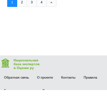
1
2
3
4
»
Национальная
база экспертов
в Оценке ру
Обратная связь
О проекте
Контакты
Правила
Безопасная сделка
Вопрос-ответ
Мобильное приложение