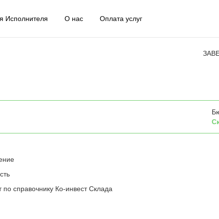
я Исполнителя
О нас
Оплата услуг
ЗАВ
Б
С
ение
сть
 по справочнику Ко-инвест Склада