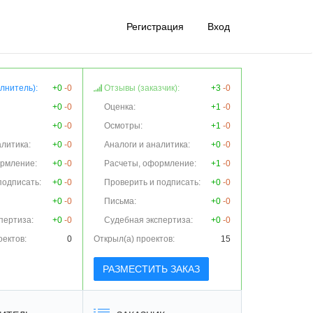
Регистрация
Вход
лнитель):
+0
-0
Отзывы (заказчик):
+3
-0
+0
-0
Оценка:
+1
-0
+0
-0
Осмотры:
+1
-0
алитика:
+0
-0
Аналоги и аналитика:
+0
-0
ормление:
+0
-0
Расчеты, оформление:
+1
-0
подписать:
+0
-0
Проверить и подписать:
+0
-0
+0
-0
Письма:
+0
-0
пертиза:
+0
-0
Судебная экспертиза:
+0
-0
оектов:
0
Открыл(а) проектов:
15
РАЗМЕСТИТЬ ЗАКАЗ