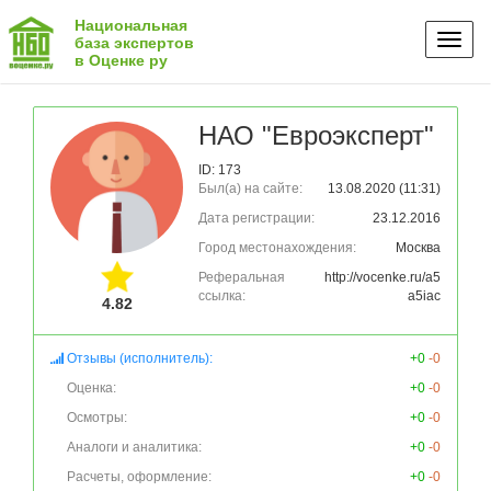
Национальная
Toggl
база экспертов
в Оценке ру
naviga
НАО "Евроэксперт"
ID: 173
Был(а) на сайте:
13.08.2020 (11:31)
Дата регистрации:
23.12.2016
Город местонахождения:
Москва
Реферальная
http://vocenke.ru/a5
ссылка:
a5iac
4.82
Отзывы (исполнитель):
+0
-0
Оценка:
+0
-0
Осмотры:
+0
-0
Аналоги и аналитика:
+0
-0
Расчеты, оформление:
+0
-0