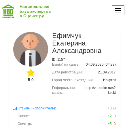
Национальная
Toggl
база экспертов
в Оценке ру
naviga
Ефимчук
Екатерина
Александровна
ID: 1157
Был(а) на сайте:
04.09.2020 (04:38)
Дата регистрации:
21.09.2017
5.0
Город местонахождения:
Иркутск
Реферальная
http://vocenke.ru/s2
ссылка:
kzckt
Отзывы (исполнитель):
+8
-0
Оценка:
+2
-0
Осмотры:
+5
-0