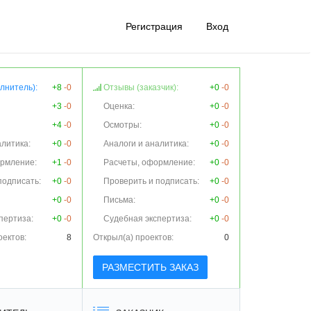
Регистрация
Вход
лнитель):
+8
-0
Отзывы (заказчик):
+0
-0
+3
-0
Оценка:
+0
-0
+4
-0
Осмотры:
+0
-0
алитика:
+0
-0
Аналоги и аналитика:
+0
-0
ормление:
+1
-0
Расчеты, оформление:
+0
-0
подписать:
+0
-0
Проверить и подписать:
+0
-0
+0
-0
Письма:
+0
-0
пертиза:
+0
-0
Судебная экспертиза:
+0
-0
оектов:
8
Открыл(а) проектов:
0
РАЗМЕСТИТЬ ЗАКАЗ