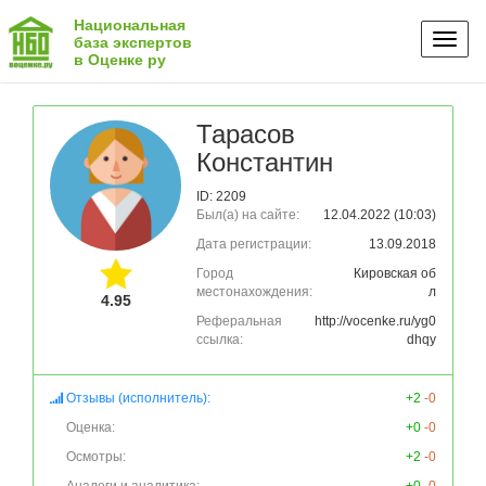
Национальная
Toggl
база экспертов
в Оценке ру
naviga
Тарасов
Константин
ID: 2209
Был(а) на сайте:
12.04.2022 (10:03)
Дата регистрации:
13.09.2018
Город
Кировская об
местонахождения:
л
4.95
Реферальная
http://vocenke.ru/yg0
ссылка:
dhqy
Отзывы (исполнитель):
+2
-0
Оценка:
+0
-0
Осмотры:
+2
-0