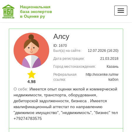
Национальная
Toggl
база экспертов
в Оценке ру
naviga
Алсу
ID: 1670
Был(а) на сайте:
12.07.2026 (16:20)
Дата регистрации:
21.03.2018
Город местонахождения:
Казань
Реферальная
http://vocenke.ru/mw
ссылка:
ka0on
4.98
О себе: 
Имеется опыт оценки жилой и коммерческой 
недвижимости, транспорта, оборудования, 
дебиторской задолженности, бизнеса . Имеется 
квалификационный аттестат по направлению 
"движимое имущество", "недвижимость", "бизнес" тел 
+79274783575