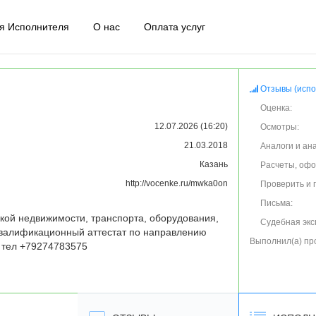
я Исполнителя
О нас
Оплата услуг
Отзывы (испо
Оценка:
12.07.2026 (16:20)
Осмотры:
21.03.2018
Аналоги и ан
Казань
Расчеты, оф
http://vocenke.ru/mwka0on
Проверить и 
Письма:
ой недвижимости, транспорта, оборудования, 
Судебная экс
квалификационный аттестат по направлению 
Выполнил(а) пр
" тел +79274783575