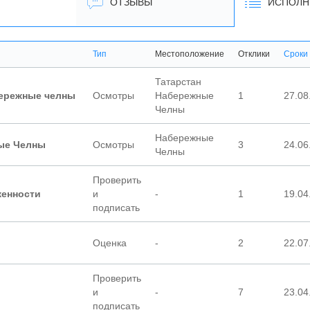
ОТЗЫВЫ
ИСПОЛН
Тип
Местоположение
Отклики
Сроки
Татарстан
бережные челны
Осмотры
Набережные
1
27.08
Челны
Набережные
ные Челны
Осмотры
3
24.06
Челны
Проверить
женности
и
-
1
19.04
подписать
Оценка
-
2
22.07
Проверить
и
-
7
23.04
подписать