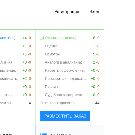
Регистрация
Вход
лнитель):
+4
-0
Отзывы (заказчик):
+8
-0
+1
-0
Оценка:
+1
-0
+1
-0
Осмотры:
+5
-0
алитика:
+0
-0
Аналоги и аналитика:
+2
-0
ормление:
+0
-0
Расчеты, оформление:
+0
-0
подписать:
+2
-0
Проверить и подписать:
+0
-0
+0
-0
Письма:
+0
-0
пертиза:
+0
-0
Судебная экспертиза:
+0
-0
оектов:
4
Открыл(а) проектов:
44
РАЗМЕСТИТЬ ЗАКАЗ