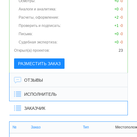
Осмотры:
+0
-0
Аналоги и аналитика:
+0
-0
Расчеты, оформление:
+2
-0
Проверить и подписать:
+1
-0
Письма:
+0
-0
Судебная экспертиза:
+0
-0
Открыл(а) проектов:
23
РАЗМЕСТИТЬ ЗАКАЗ
ОТЗЫВЫ
ИСПОЛНИТЕЛЬ
ЗАКАЗЧИК
№
Заказ
Тип
Местополо