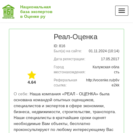
Национальная
Toggl
база экспертов
в Оценке ру
naviga
Реал-Оценка
ID: 816
Был(а) на сайте:
01.11.2024 (10:14)
Дата регистрации:
17.05.2017
Город
Калужская обла
местонахождения:
сть
Реферальная
http://vocenke.ru/p6v
4.64
ссылка:
e2kk
О себе: 
Наша компания «РЕАЛ - ОЦЕНКА» была 
основана командой опытных оценщиков,  
специалистов и экспертов в сфере экономики, 
бизнеса, недвижимости, строительстве, транспорта. 
Наши специалисты в кратчайшие сроки оценят 
необходимые Вам объекты, бесплатно 
проконсультируют по любому интересующему Вас 