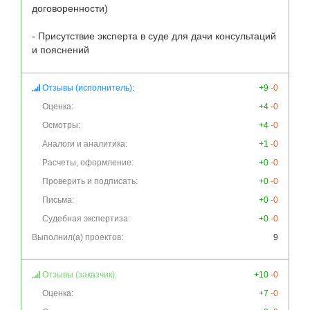
договоренности)     

- Присутствие эксперта в суде для дачи консультаций 
и пояснений
Отзывы (исполнитель):
+9
-0
Оценка:
+4
-0
Осмотры:
+4
-0
Аналоги и аналитика:
+1
-0
Расчеты, оформление:
+0
-0
Проверить и подписать:
+0
-0
Письма:
+0
-0
Судебная экспертиза:
+0
-0
Выполнил(а) проектов:
9
Отзывы (заказчик):
+10
-0
Оценка:
+7
-0