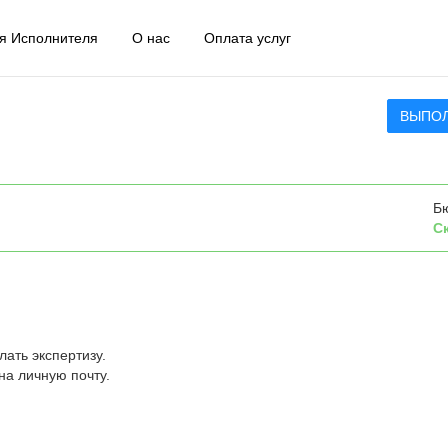
я Исполнителя
О нас
Оплата услуг
ВЫПО
Б
С
ать экспертизу.
а личную почту.