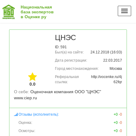
Национальная
Toggl
база экспертов
в Оценке ру
naviga
ЦНЭС
ID: 591
Был(а) на сайте:
24.12.2018 (16:03)
Дата регистрации:
22.03.2017
Город местонахождения:
Москва
Реферальная
http://vocenke.ru/4j
ссылка:
62fqr
0.0
О себе: 
Оценочная компания ООО "ЦНЭС"

www.ciep.ru 
Отзывы (исполнитель):
+0
-0
Оценка:
+0
-0
Осмотры:
+0
-0