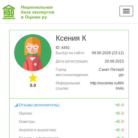
Национальная
Toggl
база экспертов
в Оценке ру
naviga
Ксения К
ID: 4491
Был(а) на сайте:
09.06.2026 (23:12)
Дата регистрации:
20.09.2023
Город
Санкт-Петерб
местонахождения:
ург
Реферальная
http://vocenke.ru/t94
0.0
ссылка:
lm4s
Отзывы (исполнитель):
+0
-0
Оценка:
+0
-0
Осмотры:
+0
-0
Аналоги и аналитика:
+0
-0