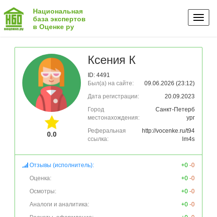
Национальная
Toggl
база экспертов
в Оценке ру
naviga
Ксения К
ID: 4491
Был(а) на сайте:
09.06.2026 (23:12)
Дата регистрации:
20.09.2023
Город
Санкт-Петерб
местонахождения:
ург
Реферальная
http://vocenke.ru/t94
0.0
ссылка:
lm4s
Отзывы (исполнитель):
+0
-0
Оценка:
+0
-0
Осмотры:
+0
-0
Аналоги и аналитика:
+0
-0