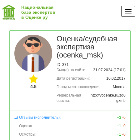
Национальная
Toggl
база экспертов
в Оценке ру
naviga
Оценка/судебная
экспертиза
(ocenka_msk)
ID: 371
Был(а) на сайте:
31.07.2024 (17:01)
Дата регистрации:
10.02.2017
4.5
Город местонахождения:
Москва
Реферальная
http://vocenke.ru/zq0
ссылка:
gxmb
Отзывы (исполнитель):
+3
-0
Оценка:
+1
-0
Осмотры:
+1
-0